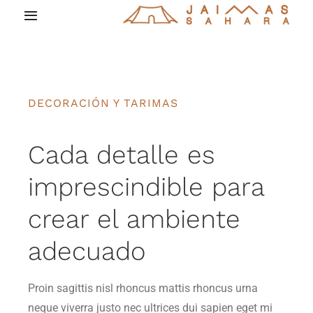
Saltar
Toggle
al
Navigation
contenido
Inicio
Carpas y Jaimas
DECORACIÓN Y TARIMAS
Decoración y tarimas
Cada detalle es
imprescindible para
Sonido e iluminación
crear el ambiente
Eventos
adecuado
Quiénes somos
Proin sagittis nisl rhoncus mattis rhoncus urna
neque viverra justo nec ultrices dui sapien eget mi