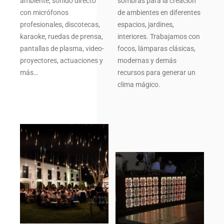
ambiente, sonido directo
sombras para la creación
Contacto
con micrófonos
de ambientes en diferentes
profesionales, discotecas,
espacios, jardines,
karaoke, ruedas de prensa,
interiores. Trabajamos con
pantallas de plasma, video-
focos, lámparas clásicas,
proyectores, actuaciones y
modernas y demás
más…
recursos para generar un
clima mágico.