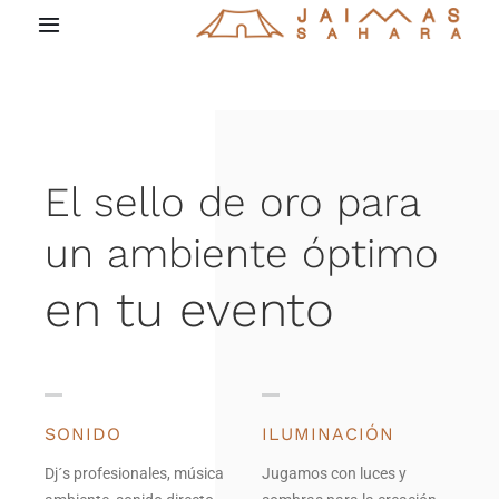
Saltar
Toggle
al
Navigation
contenido
Inicio
Carpas y Jaimas
El sello de oro para
Decoración y tarimas
un ambiente óptimo
en tu evento
Sonido e iluminación
Eventos
SONIDO
ILUMINACIÓN
Quiénes somos
Dj´s profesionales, música
Jugamos con luces y